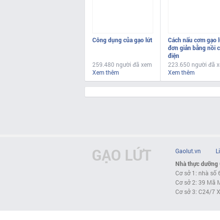
Công dụng của gạo lứt
Cách nấu cơm gạo l
đơn giản bằng nồi 
điện
259.480 người đã xem
223.650 người đã 
Xem thêm
Xem thêm
GẠO LỨT
Gaolut.vn
L
Nhà thực dưỡng
Cơ sở 1: nhà số 
Cơ sở 2: 39 Mã M
Cơ sở 3: C24/7 X