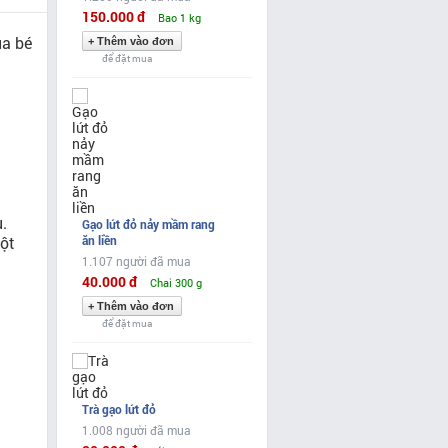
150.000 đ
Bao 1 kg
ủa bé
để đặt mua
.
Gạo lứt đỏ nảy mầm rang
bột
ăn liền
1.107 người đã mua
40.000 đ
Chai 300 g
để đặt mua
Trà gạo lứt đỏ
1.008 người đã mua