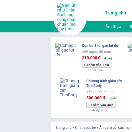
Trang chủ
Ẩm thực
Combo 3 túi gạo lứt đỏ
409 người đã mua
210.000 đ
4,5kg
để đặt mua
Chương trình giảm cân
ThinBody
160 người đã mua
500.000 đ
người
để đặt mua
Trang chủ
>
Chăm sóc bé
>
Ăn dặm với các món 