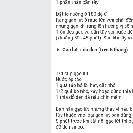
1 phần thân cần tây
Đặt lò nướng ở 180 độ C
Rang gạo lứt ở mức lửa vừa phải đế
nhưng gạo khi rang lên hương vị sẽ 
Trộn đều gạo và cần tây với nước d
(khoảng 30 - 45 phút). Sau khi lấy r
5. Gạo lứt + đỗ đen (trên 6 tháng)
1/4 cup gạo lứt
Nước ép táo
1 quả táo bỏ lõi hạt, cắt nhỏ
1/2 quả bơ nhỏ, xay hoặc dùng thìa
1 thìa đỗ đen đã nấu chín mềm
Bạn nấu gạo lứt nhưng thay vì nấu 
tùy thuộc vào loại gạo lứt bạn dùng)
5 phút trước khi tắt nồi gạo lứt thì 
đỗ đen và bơ.