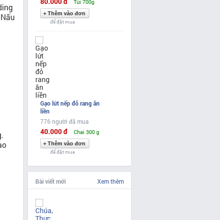
80.000 đ
Túi 700g
ding
! Nấu
để đặt mua
Gạo lứt nếp đỏ rang ăn
liền
776 người đã mua
40.000 đ
Chai 300 g
.
ạo
để đặt mua
Bài viết mới
Xem thêm