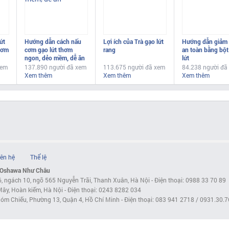
ứt
Hướng dẫn cách nấu
Lợi ích của Trà gạo lứt
Hướng dẫn giảm
cơm
cơm gạo lứt thơm
rang
an toàn bằng bột
ngon, dẻo mềm, dễ ăn
lứt
xem
137.890 người đã xem
113.675 người đã xem
84.238 người đã
Xem thêm
Xem thêm
Xem thêm
iên hệ
Thể lệ
 Oshawa Như Châu
6, ngách 10, ngõ 565 Nguyễn Trãi, Thanh Xuân, Hà Nội - Điện thoại: 0988 33 70 89
ây, Hoàn kiếm, Hà Nội - Điện thoại: 0243 8282 034
óm Chiếu, Phường 13, Quận 4, Hồ Chí Minh - Điện thoại: 083 941 2718 / 0931.30.7