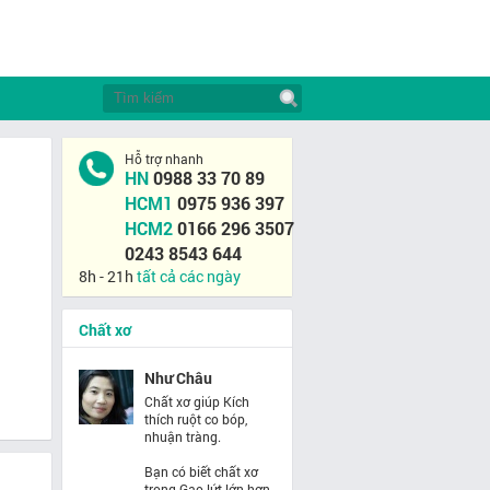
Hỗ trợ nhanh
HN
0988 33 70 89
HCM1
0975 936 397
HCM2
0166 296 3507
0243 8543 644
8h - 21h
tất cả các ngày
Chất xơ
Như Châu
Chất xơ giúp Kích
thích ruột co bóp,
nhuận tràng.
Bạn có biết chất xơ
trong Gạo lứt lớn hơn