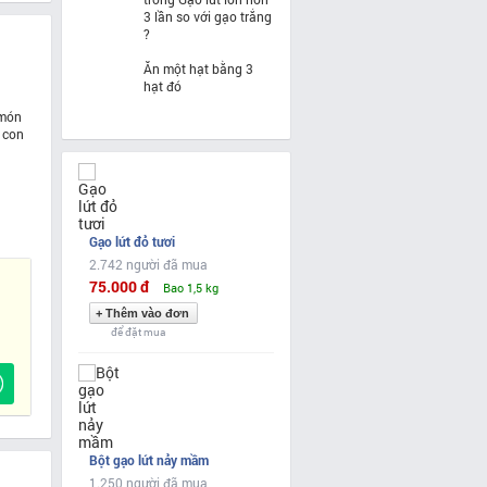
3 lần so với gạo trắng
?
​Ăn một hạt bằng 3
hạt đó
 món
 con
Gạo lứt đỏ tươi
2.742 người đã mua
75.000 đ
Bao 1,5 kg
để đặt mua
Bột gạo lứt nảy mầm
1.250 người đã mua