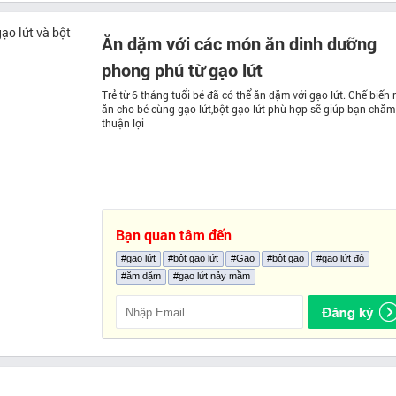
Ăn dặm với các món ăn dinh dưỡng
phong phú từ gạo lứt
Trẻ từ 6 tháng tuổi bé đã có thể ăn dặm với gạo lứt. Chế biến
ăn cho bé cùng gạo lứt,bột gạo lứt phù hợp sẽ giúp bạn chăm
thuận lợi
Bạn quan tâm đến
#gạo lứt
#bột gạo lứt
#Gạo
#bột gạo
#gạo lứt đỏ
#ăm dặm
#gạo lứt nảy mầm