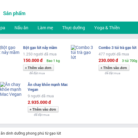
Sản phẩm
Spa
Nấu ăn
Làm mẹ
Thực dưỡng
Yoga & Thiền
Bột gạo lứt nảy mầm
Combo 3 túi trà gạo lứt
1.250 người đã mua
477 người đã mua
150.000 đ
230.000 đ
Bao 1 kg
3 túi 700g
để đặt mua
để đặt mua
Ăn chay khỏe mạnh Mac
Vegan
9 người đã mua
2.935.000 đ
để đặt mua
ăn dinh dưỡng phong phú từ gạo lứt