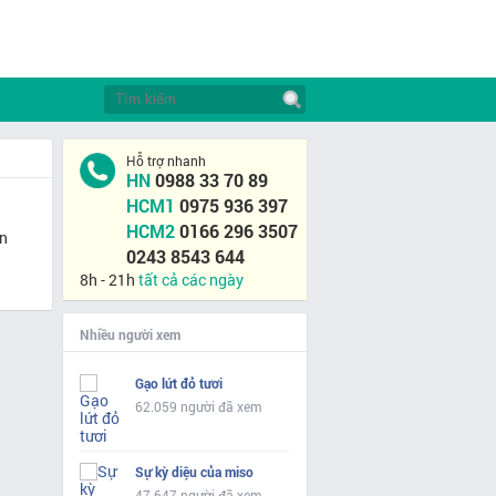
Hỗ trợ nhanh
HN
0988 33 70 89
HCM1
0975 936 397
HCM2
0166 296 3507
ơn
0243 8543 644
8h - 21h
tất cả các ngày
Nhiều người xem
Gạo lứt đỏ tươi
62.059 người đã xem
Sự kỳ diệu của miso
47.647 người đã xem