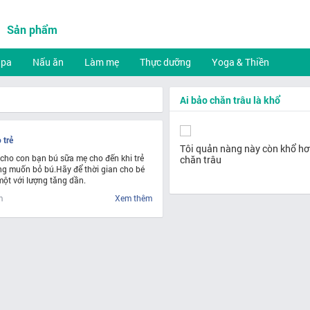
Sản phẩm
Spa
Nấu ăn
Làm mẹ
Thực dưỡng
Yoga & Thiền
Ai bảo chăn trâu là khổ
 trẻ
Tôi quản nàng này còn khổ h
 cho con bạn bú sữa mẹ cho đến khi trẻ
chăn trâu
ng muốn bỏ bú.Hãy để thời gian cho bé
một với lượng tăng dần.
m
Xem thêm