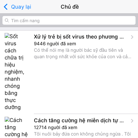
Quay lại
Chủ đề
Xử lý trẻ bị sốt virus theo phương pháp thực dưỡng
9446 người đã xem
​Có thể nói mẹ là người bác sỹ đầu tiên và
quan trọng nhất với sức khỏe của con và cả
gia đình. Với người mẹ am hiểu về thực dưỡng
thì sẽ không chỉ giúp cho con cái khỏe mạnh
về cả thể chất, tinh thần và tiết kiệm được
nhiều tiền bạc cho thuốc men và bệnh viện.
Làm như thế nào để xử lý cho trẻ theo
phương pháp thực dưỡng khi con bị sốt virus.
Bài viết hướng dẫn giải quyết theo thực
dưỡng, với các món canh, súp, bột hoặc cháo
giúp nhanh chóng tăng cường hệ miễn dịch
Cách tăng cường hệ miễn dịch tự nhiên cho con bạn
để tăng sức đề kháng cho bé một cách tự
12714 người đã xem
nhiên.
Tôi nuôi bảy đứa con không chủng ngừa . Tôi