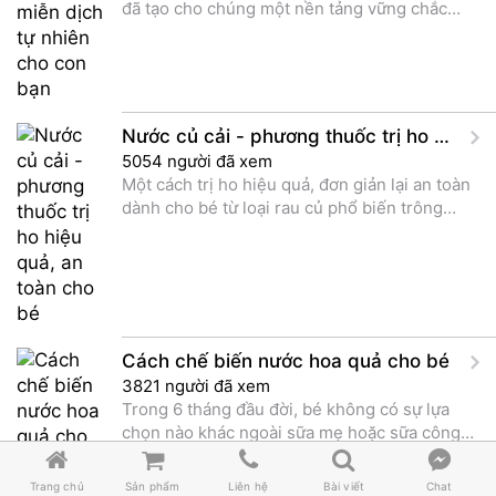
đã tạo cho chúng một nền tảng vững chắc
bằng việc cho con bú, chế độ dinh dưỡng
tuyệt vời, một cuộc sống gia đình khỏe mạnh
,sống động và một môi trường chủ yếu không
độc hại.
Nước củ cải - phương thuốc trị ho hiệu quả, an toàn cho bé
5054 người đã xem
Một cách trị ho hiệu quả, đơn giản lại an toàn
dành cho bé từ loại rau củ phổ biến trông
mùa đông
Cách chế biến nước hoa quả cho bé
3821 người đã xem
Trong 6 tháng đầu đời, bé không có sự lựa
chọn nào khác ngoài sữa mẹ hoặc sữa công
thức. Tuy nhiên, khi bước sang tuổi ăn dặm,





hoa quả sẽ là những thức ăn mới đầu tiên bé
Trang chủ
Sản phẩm
Liên hệ
Bài viết
Chat