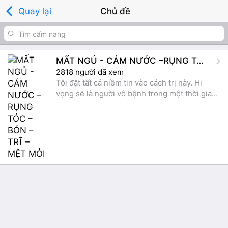
Quay lại
Chủ đề
MẤT NGỦ - CẢM NƯỚC –RỤNG TÓC –BÓN – TRĨ – MỆT MỎI
2818 người đã xem
Tôi đặt tất cả niềm tin vào cách trị này. Hi
vọng sẽ là người vô bệnh trong một thời gian
rất gần đây và tôi cũng không quên nói với bà
con chúng ta và những người thân yêu đau
khổ, hãy trị bệnh bằng phương pháp dưỡng
sinh thần thánh này.