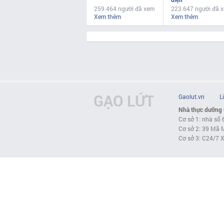
259.464 người đã xem
223.647 người đã 
Xem thêm
Xem thêm
GẠO LỨT
Gaolut.vn
L
Nhà thực dưỡng
Cơ sở 1: nhà số 
Cơ sở 2: 39 Mã M
Cơ sở 3: C24/7 X