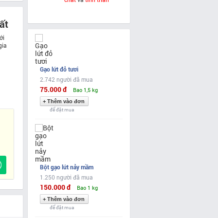
ất
ới
gia
Gạo lứt đỏ tươi
2.742 người đã mua
75.000 đ
Bao 1,5 kg
để đặt mua
Bột gạo lứt nảy mầm
1.250 người đã mua
150.000 đ
Bao 1 kg
để đặt mua