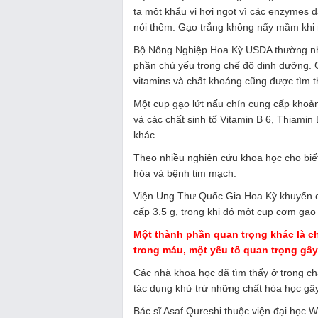
ta một khẩu vị hơi ngọt vì các enzymes 
nói thêm. Gạo trắng không nẩy mầm khi
Bộ Nông Nghiệp Hoa Kỳ USDA thường nhấ
phần chủ yếu trong chế độ dinh dưỡng. G
vitamins và chất khoáng cũng được tìm t
Một cup gạo lứt nấu chín cung cấp khoản
và các chất sinh tố Vitamin B 6, Thiamin 
khác.
Theo nhiều nghiên cứu khoa học cho biết
hóa và bệnh tim mạch.
Viện Ung Thư Quốc Gia Hoa Kỳ khuyến c
cấp 3.5 g, trong khi đó một cup cơm gạo 
Một thành phần quan trọng khác là ch
trong máu, một yếu tố quan trọng gâ
Các nhà khoa học đã tìm thấy ở trong chấ
tác dụng khử trừ những chất hóa học gâ
Bác sĩ Asaf Qureshi thuộc viện đại học 