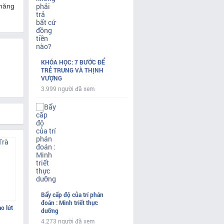
 năng
KHÓA HỌC: 7 BƯỚC ĐỂ
TRẺ TRUNG VÀ THỊNH
VƯỢNG
3.999 người đã xem
Bẩy cấp độ của trí phán
đoán : Minh triết thực
ạo lứt
dưỡng
4.273 người đã xem