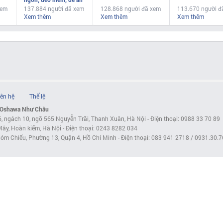
xem
137.884 người đã xem
128.868 người đã xem
113.670 người đ
Xem thêm
Xem thêm
Xem thêm
iên hệ
Thể lệ
 Oshawa Như Châu
6, ngách 10, ngõ 565 Nguyễn Trãi, Thanh Xuân, Hà Nội - Điện thoại: 0988 33 70 89
ây, Hoàn kiếm, Hà Nội - Điện thoại: 0243 8282 034
óm Chiếu, Phường 13, Quận 4, Hồ Chí Minh - Điện thoại: 083 941 2718 / 0931.30.7