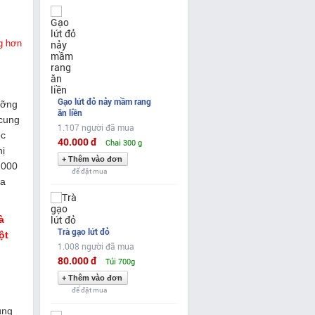
ng hơn
Gạo lứt đỏ nảy mầm rang
ưỡng
ăn liền
 cung
1.107 người đã mua
ọc
40.000 đ
Chai 300 g
hị
2000
để đặt mua
ra
à
Trà gạo lứt đỏ
ột
1.008 người đã mua
80.000 đ
Túi 700g
để đặt mua
úng