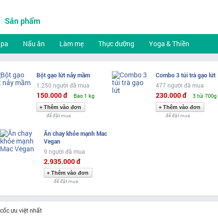
Sản phẩm
Spa
Nấu ăn
Làm mẹ
Thực dưỡng
Yoga & Thiền
Bột gạo lứt nảy mầm
Combo 3 túi trà gạo lứt
1.250 người đã mua
477 người đã mua
150.000 đ
230.000 đ
Bao 1 kg
3 túi 700g
để đặt mua
để đặt mua
Ăn chay khỏe mạnh Mac
Vegan
9 người đã mua
2.935.000 đ
để đặt mua
cốc ưu việt nhất