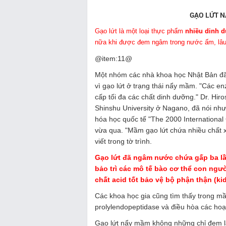
GẠO LỨT N
Gạo lứt là một loại thực phẩm
nhiều dinh 
nữa khi được đem ngâm trong nước ấm, lâu
@item:11@
Một nhóm các nhà khoa học Nhật Bản đã 
vì gạo lứt ở trạng thái nẩy mầm. "Các e
cấp tối đa các chất dinh dưỡng."
Dr. Hiro
Shinshu University ở Nagano, đã nói như 
hóa học quốc tế
"The 2000 International
vừa qua.
"Mầm gạo lứt chứa nhiều chất 
viết trong tờ trình.
Gạo lứt đã ngâm nước chứa gấp ba lần
bảo trì các mô tế bào cơ thể con ngư
chất acid tốt bảo vệ bộ phận thận (ki
Các khoa học gia cũng tìm thấy trong m
prolylendopeptidase và điều hòa các hoạ
Gạo lứt nẩy mầm không những chỉ đem l