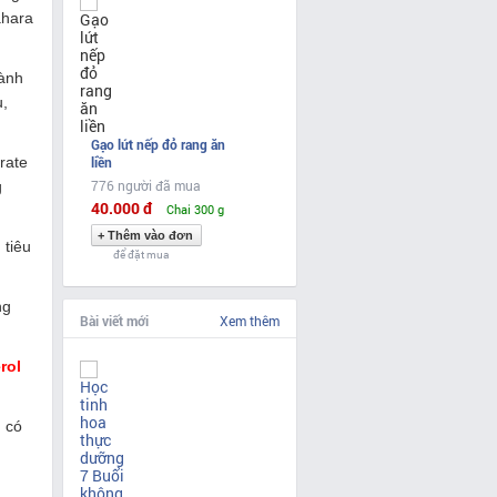
ahara
hành
u,
Gạo lứt nếp đỏ rang ăn
rate
liền
776 người đã mua
g
40.000 đ
Chai 300 g
 tiêu
để đặt mua
ng
Bài viết mới
Xem thêm
rol
) có