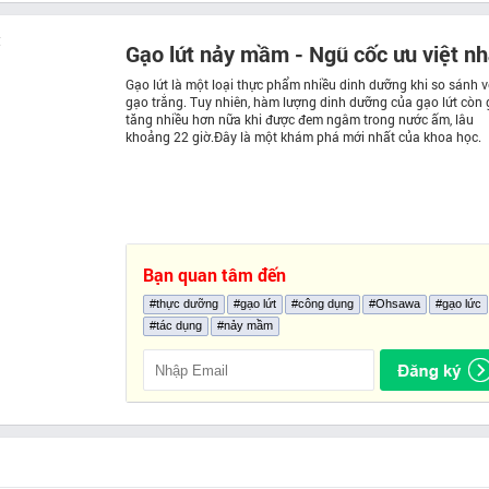
Gạo lứt nảy mầm - Ngũ cốc ưu việt nh
Gạo lứt là một loại thực phẩm nhiều dinh dưỡng khi so sánh v
gạo trắng. Tuy nhiên, hàm lượng dinh dưỡng của gạo lứt còn 
tăng nhiều hơn nữa khi được đem ngâm trong nước ấm, lâu
khoảng 22 giờ.Đây là một khám phá mới nhất của khoa học.
Bạn quan tâm đến
#thực dưỡng
#gạo lứt
#công dụng
#Ohsawa
#gạo lức
#tác dụng
#nảy mầm