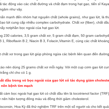
đã tác động vào các chất đường và chất đạm trong hạt gạo, tiến sĩ Kay
 ngâm như vậy.
n mạnh đến nhóm hạt nguyên chất (whole grains), như gạo lứt, là t
ạo lứt cung cấp nhiều complex carbohydrate. Chất xơ (fiber), chất dầ
hấy nơiphần bọc ngoài của hạt gạo lứt.
g 230 calories, 3,5 gram chất xơ, 5 gram chất đạm, 50 gram carbohyd
B 1, Riboflavin B 2, Niacin B 3, Folacin,Vitamin E, cùng các chất khoán
 chất xơ trong gạo lứt giúp phòng ngừa các bệnh liên quan đến đường
áo nên dùng 25 grams chất xơ mỗi ngày. Với một cup cơm gạo lứt cu
trắng chỉ cho có 1 g.
ất dầu trong vỏ bọc ngoài của gạo lứt có tác dụng giảm choleste
y nên bệnh tim mạch
t cám bọc ngoài hạt gạo lứt có chất dầu tên là tocotrienol factor (TRF
y nên hiện tượng đông máu và đồng thời giảm cholesterol.
Wisconsin, Hoa Kỳ đã thử nghiệm TRF trên một số người và cho kết quả