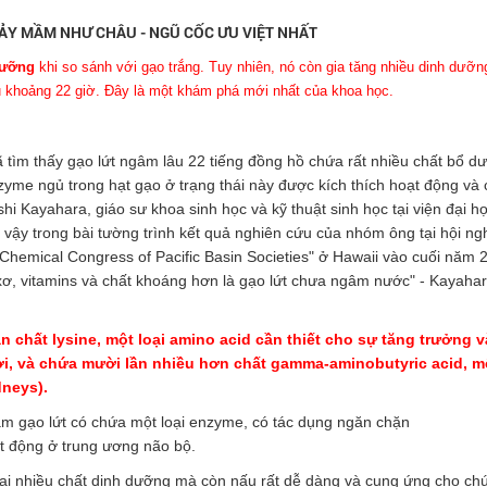
ẢY MẦM NHƯ CHÂU - NGŨ CỐC ƯU VIỆT NHẤT
dưỡng
khi so sánh với gạo trắng. Tuy nhiên, nó còn gia tăng nhiều dinh dưỡ
 khoảng 22 giờ. Đây là một khám phá mới nhất của khoa học.
tìm thấy gạo lứt ngâm lâu 22 tiếng đồng hồ chứa rất nhiều chất bổ d
nzyme ngủ trong hạt gạo ở trạng thái này được kích thích hoạt động và
shi Kayahara, giáo sư khoa sinh học và kỹ thuật sinh học tại viện đại h
vậy trong bài tường trình kết quả nghiên cứu của nhóm ông tại hội ng
 Chemical Congress of Pacific Basin Societies" ở Hawaii vào cuối năm 
xơ, vitamins và chất khoáng hơn là gạo lứt chưa ngâm nước" - Kayaha
 chất lysine, một loại amino acid cần thiết cho sự tăng trưởng v
ời, và chứa mười lần nhiều hơn chất gamma-aminobutyric acid, m
dneys).
ầm gạo lứt có chứa một loại enzyme, có tác dụng ngăn chặn
t động ở trung ương não bộ.
ại nhiều chất dinh dưỡng mà còn nấu rất dễ dàng và cung ứng cho ch