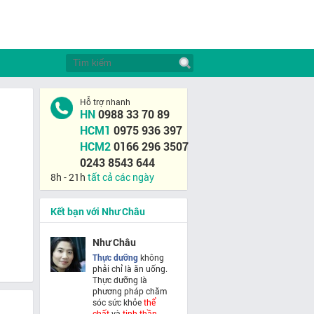
Hỗ trợ nhanh
HN
0988 33 70 89
HCM1
0975 936 397
HCM2
0166 296 3507
0243 8543 644
8h - 21h
tất cả các ngày
Kết bạn với Như Châu
Như Châu
Thực dưỡng
không
phải chỉ là ăn uống.
Thực dưỡng là
phương pháp chăm
sóc sức khỏe
thể
chất
và
tinh thần