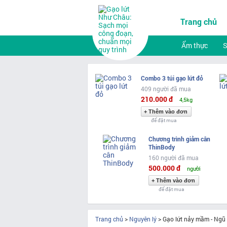
Trang chủ
Ẩm thực
Combo 3 túi gạo lứt đỏ
409 người đã mua
210.000 đ
4,5kg
để đặt mua
Chương trình giảm cân
ThinBody
160 người đã mua
500.000 đ
người
để đặt mua
Trang chủ
>
Nguyên lý
>
Gạo lứt nảy mầm - Ngũ 