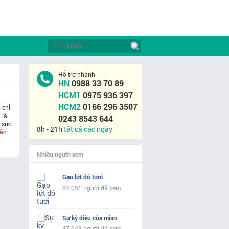
Hỗ trợ nhanh
HN
0988 33 70 89
HCM1
0975 936 397
HCM2
0166 296 3507
 chỉ
 là
0243 8543 644
 sức
8h - 21h
tất cả các ngày
hần
Nhiều người xem
Gạo lứt đỏ tươi
62.051 người đã xem
Sự kỳ diệu của miso
47.643 người đã xem