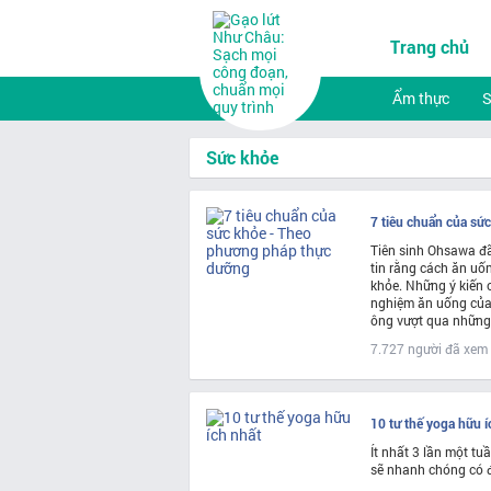
Trang chủ
Ẩm thực
Sức khỏe
7 tiêu chuẩn của sứ
Tiên sinh Ohsawa đã
tin rằng cách ăn uố
khỏe. Những ý kiến c
nghiệm ăn uống của 
ông vượt qua những
7.727 người đã xem
10 tư thế yoga hữu í
Ít nhất 3 lần một tu
sẽ nhanh chóng có đ