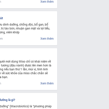
m
Xem thêm
lứt
ều dinh dưỡng, chống độc, bổ gan, bổ
 trị táo bón, nhuận gan mật và lợi tiểu,
ơng, viêm khớp
em
Xem thêm
ười mới dùng Miso chỉ có khái niệm về
 tương (đậu nành) được lên men hơn là
 nếu bạn thứ 1 lần, mùi vị, tính linh
ch về sức khỏe của miso chắc chắn sẽ
a bạn.
m
Xem thêm
ưỡng là gì?
dưỡng” (Macrobiotics) là “phương pháp