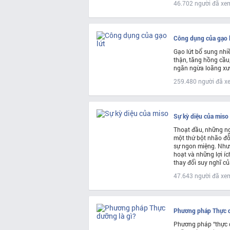
46.702 người đã xe
Công dụng của gạo 
Gạo lứt bổ sung nhi
thận, tăng hồng cầu,
ngăn ngừa loãng xư
259.480 người đã x
Sự kỳ diệu của miso
Thoạt đầu, những ng
một thứ bột nhão đỗ
sự ngon miệng. Nhưng
hoạt và những lợi í
thay đổi suy nghĩ củ
47.643 người đã xe
Phương pháp Thực d
Phương pháp “thực 