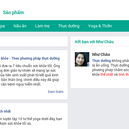
Sản phẩm
Spa
Nấu ăn
Làm mẹ
Thực dưỡng
Yoga & Thiền
Kết bạn với Như Châu
Như Châu
c khỏe - Theo phương pháp thực dưỡng
Thực dưỡng
không phải
là ăn uống. Thực dưỡng
 đưa ra 7 tiêu chuẩn sức khỏe tốt. Ông
phương pháp chăm sóc
ng đơn giản tự nhiên sẽ mang lại sức
khỏe
thể chất
và
tinh t
ủa tiên sinh xuất phát từ kết quả kinh
bản thân ông, chính điều này đã giúp
 căn bệnh nguy hiểm nhất.
Xem thêm
ch nhất
ần luyện tập 10 tư thế yoga dưới đây, bạn
ược sức khỏe tối ưu.