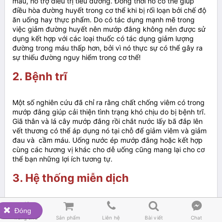
máu, hỗ trợ điều trị tiểu đường. Đồng thời nó có thể giúp
điều hòa đường huyết trong cơ thể khi bị rối loạn bởi chế độ
ăn uống hay thực phẩm. Do có tác dụng mạnh mẽ trong
việc giảm đường huyết nên mướp đắng không nên được sử
dụng kết hợp với các loại thuốc có tác dụng giảm lượng
đường trong máu thấp hơn, bởi vì nó thực sự có thể gây ra
sự thiếu đường nguy hiểm trong cơ thể!
2. Bệnh trĩ
Một số nghiên cứu đã chỉ ra rằng chất chống viêm có trong
mướp đắng giúp cải thiện tình trạng khó chịu do bị bệnh trĩ.
Giã thân và lá cây mướp đắng rồi chắt nước lấy bã đắp lên
vết thương có thể áp dụng nó tại chỗ để giảm viêm và giảm
đau và cầm máu. Uống nước ép mướp đắng hoặc kết hợp
cùng các hương vị khác cho dễ uống cũng mang lại cho cơ
thể bạn những lợi ích tương tự.
3. Hệ thống miễn dịch
Trong mướp đắng có rất nhiều chất chống oxi hóa tạo thành






Đóng
một tấm bảo vệ vững chắc cho cơ thể phòng các bệnh tật.
Trang chủ
Sản phẩm
Liên hệ
Bài viết
Chat