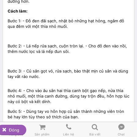
dưỡng hơn.
Cách làm:
Bước 1: - Đỗ đen đãi sạch, nhặt bỏ những hạt hỏng, ngâm đỗ
qua đêm với một thìa nhỏ muối.
Bước 2: - Lá nếp rửa sạch, cuộn tròn lại. - Cho đỗ đen vào nồi,
thêm nước lọc và lá nếp đun sôi.
Bước 3: - Củ sắn gọt vỏ, rửa sạch, bào thật mịn củ sắn và dùng
tay vắt ráo nước.
Bước 4: - Cho vào âu sắn hai thìa canh bột gạo nếp, nửa thìa
nhỏ muối, một thìa canh đường, dùng tay trộn đều, hỗn hợp lúc
này có bột và kết dính.
Bước 5: - Dùng tay vo hỗn hợp củ sắn thành những viên tròn
bé hay lớn tùy theo sở thích của bạn.






Đóng
Bước 6: - Đun nóng nồi nước sôi, cho những viên sắn vào luộc
Trang chủ
Sản phẩm
Liên hệ
Bài viết
Chat
khoảng 3-4 phút đến khi viên sắn nổi trong, vớt ra rổ để ráo.