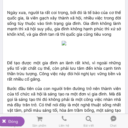
Ngày xưa, người ta rất coi trọng, bởi đó là tế bào của cơ thể
quốc gia, là viên gạch xây thành xã hội, nhiều việc trong đời
sống tùy thuộc vào tình trạng gia đình. Gia đình không lành
mạnh thì xã hội suy yếu, gia đình không hạnh phúc thì xứ sở
khốn khổ, và gia đình tan rã thì quốc gia cũng tiêu vong
Để tạo được một gia đình an lành rất khó, vì ngoài những
yếu tố vật chất cụ thể, còn phải lưu tâm đến khía cạnh tinh
thần trừu tượng. Công việc này đòi hỏi nghị lực vững bền và
rất nhiều cố gắng.
Bước đầu tiên của con người trên đường trở nên thành viên
của tổ chức xã hội là sáng tạo ra một đơn vị gia đình. Mà đã
gọi là sáng tạo thì đó không phải là một công việc nhàn nhã
mà đầy trăn trở. Có thể nói đây là một nghệ thuật sống nhất
vật tâm, phối màu sáng tối, hòa âm trầm bổng, một sáng tạo
không ngừng, biến hóa thường xuyên và phát triển liên tục.





Bởi vậy, tôi vô cùng cảm phục những người dám đảm đương

Đóng
Trang chủ
Sản phẩm
Liên hệ
Bài viết
Chat
công việc này, nhất là những người đã thành công trong