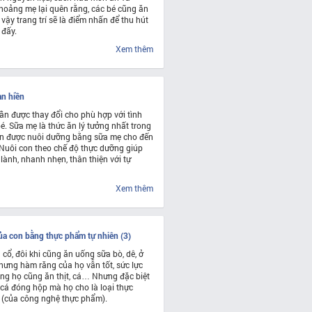
thoảng mẹ lại quên rằng, các bé cũng ăn
vậy trang trí sẽ là điểm nhấn để thu hút
 đấy.
Xem thêm
an hiền
ần được thay đổi cho phù hợp với tình
é. Sữa mẹ là thức ăn lý tưởng nhất trong
ần được nuôi dưỡng bằng sữa mẹ cho đến
Nuôi con theo chế độ thực dưỡng giúp
 lành, nhanh nhẹn, thân thiện với tự
Xem thêm
của con bằng thực phẩm tự nhiên (3)
cổ, đôi khi cũng ăn uống sữa bò, dê, ở
ưng hàm răng của họ vẫn tốt, sức lực
ảng họ cũng ăn thịt, cá… Nhưng đặc biệt
 cá đóng hộp mà họ cho là loại thực
 (của công nghệ thực phẩm).