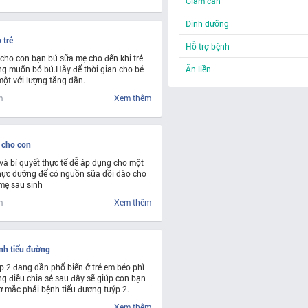
Giảm cân
Dinh dưỡng
 trẻ
Hỗ trợ bệnh
 cho con bạn bú sữa mẹ cho đến khi trẻ
ng muốn bỏ bú.Hãy để thời gian cho bé
Ăn liền
một với lượng tăng dần.
m
Xem thêm
 cho con
à bí quyết thực tế dễ áp dụng cho một
hực dưỡng để có nguồn sữa dồi dào cho
 mẹ sau sinh
m
Xem thêm
ệnh tiểu đường
p 2 đang dần phổ biến ở trẻ em béo phì
ng điều chia sẻ sau đây sẽ giúp con bạn
cơ mắc phải bệnh tiểu đương tuýp 2.
Xem thêm