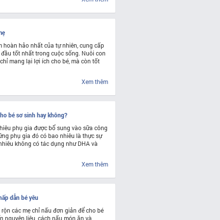
mẹ
 hoàn hảo nhất của tự nhiên, cung cấp
 đầu tốt nhất trong cuộc sống. Nuôi con
ỉ mang lại lợi ích cho bé, mà còn tốt
Xem thêm
ho bé sơ sinh hay không?
hiêu phụ gia được bổ sung vào sữa công
ững phụ gia đó có bao nhiêu là thực sự
 nhiêu không có tác dụng như DHA và
Xem thêm
 hấp dẫn bé yêu
n rộn các mẹ chỉ nấu đơn giản để cho bé
ến nguyên liệu, cách nấu món ăn và