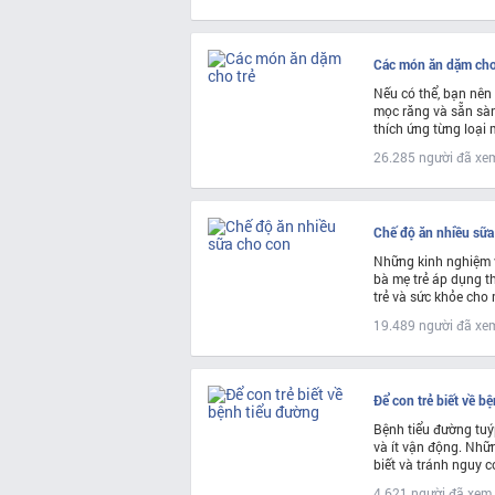
Các món ăn dặm cho
Nếu có thể, bạn nên
mọc răng và sẵn sà
thích ứng từng loại 
26.285 người đã xe
Chế độ ăn nhiều sữa
Những kinh nghiệm v
bà mẹ trẻ áp dụng t
trẻ và sức khỏe cho
19.489 người đã xe
Để con trẻ biết về b
Bệnh tiểu đường tuý
và ít vận động. Nhữ
biết và tránh nguy 
4.621 người đã xem