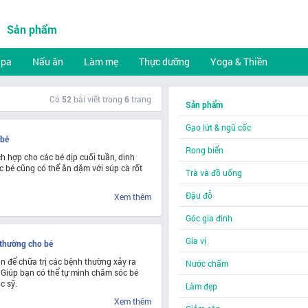
Sản phẩm
Spa
Nấu ăn
Làm mẹ
Thực dưỡng
Yoga & Thiền
Có
52
bài viết trong
6
trang
Sản phẩm
Gạo lứt & ngũ cốc
 bé
Rong biển
ích hợp cho các bé dịp cuối tuần, dinh
 bé cũng có thể ăn dặm với súp cà rốt
Trà và đồ uống
Đậu đỗ
Xem thêm
Góc gia đình
Gia vị
 thường cho bé
n để chữa trị các bệnh thường xảy ra
Nước chấm
 Giúp bạn có thể tự mình chăm sóc bé
c sỹ.
Làm đẹp
Xem thêm